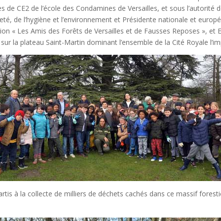
s de CE2 de l’école des Condamines de Versailles, et sous l’autorité
reté, de l’hygiène et l’environnement et Présidente nationale et europ
tion « Les Amis des Forêts de Versailles et de Fausses Reposes », et 
r la plateau Saint-Martin dominant l’ensemble de la Cité Royale l’imp
rtis à la collecte de milliers de déchets cachés dans ce massif foresti