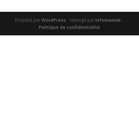
Propulsé par
WordPress
- hébergé par
Infomaniak
-
Politique de confidentialité